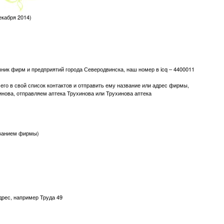
екабря 2014)
чник фирм и предприятий города Северодвинска, наш номер в icq – 4400011
его в свой список контактов и отправить ему название или адрес фирмы,
инова, отправляем аптека Трухинова или Трухинова аптека
званием фирмы)
дрес, например Труда 49