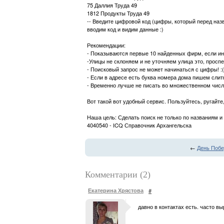
75 Даллия Труда 49
1812 Продукты Труда 49
-- Введите цифровой код (цифры, который перед на
вводим код и видим данные :)
Рекомендации:
- Показываются первые 10 найденных фирм, если и
-Улицы не склоняем и не уточняем улица это, проспе
- Поисковый запрос не может начинаться с цифры! :
- Если в адресе есть буква номера дома пишем сли
- Временно лучше не писать во множественном числе
Вот такой вот удобный сервис. Пользуйтесь, ругайт
Наша цель: Сделать поиск не только по названиям и 
4040540 - ICQ Справочник Архангельска
←
День Побе
Комментарии (2)
Екатерина Хрястова
#
давно в контактах есть. часто в