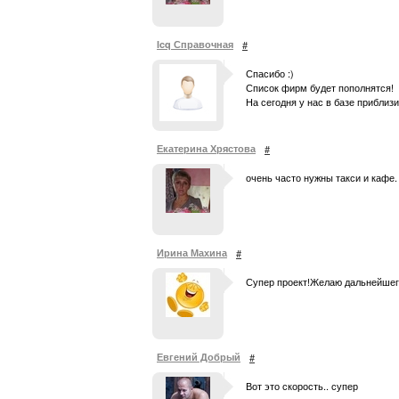
Icq Справочная
#
Спасибо :)
Список фирм будет пополнятся!
На сегодня у нас в базе приблизи
Екатерина Хрястова
#
очень часто нужны такси и кафе. 
Ирина Махина
#
Супер проект!Желаю дальнейшего
Евгений Добрый
#
Вот это скорость.. супер