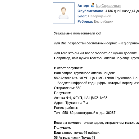
Icq Справочная
Автор:
4136 дней назад (4 д
Опубликовано:
Северодвинск
Блог:
Без рубрики
Рубрика:
Уважаемые пользователи icq!
Для Вас разработан бесплатный сервис – icq справо
Для того что бы им воспользоваться нужно добавить 
Например, нам нужен телефон аптеки на улице Трух
В ответ получаем:
Ваш запрос Трухинова аптека найден:
582 Аптека №4, ФГУП, ЦА ЦМСЧ №58 Трухинова 7-а
-- Введите цифровой код (цифры, который перед на
Отправляем: 582
Получаем:
Аптека №4, ФГУП, ЦА ЦМСЧ №58
Адрес: Трухинова 7-а
Режим работы: -
Тел.: 558162,рецептурный отдел 36267
Если вы помните только адрес, отправляем только а
Получаем:
Ваш запрос труда 49 найден:
58 Автозапчасти Труда 49