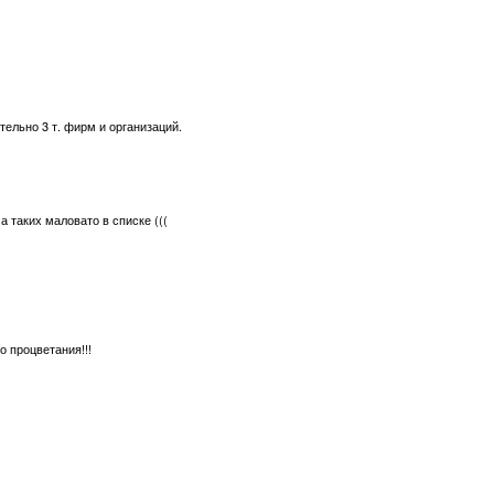
тельно 3 т. фирм и организаций.
а таких маловато в списке (((
 процветания!!!