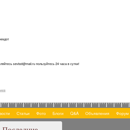
некдот
ляйтесь sevbot@mail.ru пользуйтесь 24 часа в сутки!
риев
вости
Статьи
Фото
Блоги
Q&A
Объявления
Форум
Последние