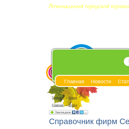
Главная
Новости
Стат
Главная
→
Блоги
Главная
→
Блоги
Справочник фирм Сев