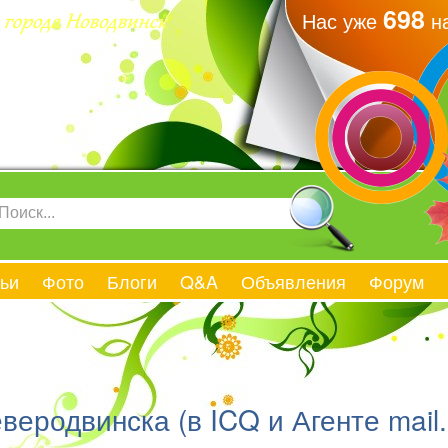
698
Нас уже
на
ьи
Фото
Блоги
Q&A
Объявления
Форум
еродвинска (в ICQ и Агенте mail.