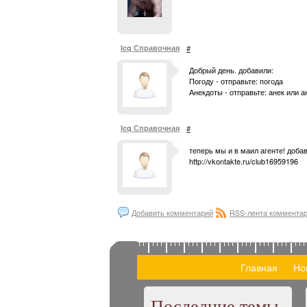
Icq Справочная
#
Добрый день. добавили:
Погоду - отправьте: погода
Анекдоты - отправьте: анек или а
Icq Справочная
#
теперь мы и в маил агенте! добав
http://vkontakte.ru/club16959196
Добавить комментарий
RSS-лента коммента
Главная
Но
Последние темы