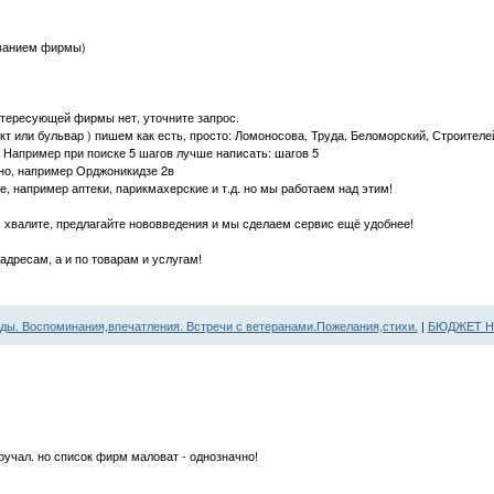
званием фирмы)
нтересующей фирмы нет, уточните запрос.
кт или бульвар ) пишем как есть, просто: Ломоносова, Труда, Беломорский, Строителей
( Например при поиске 5 шагов лучше написать: шагов 5
тно, например Орджоникидзе 2в
, например аптеки, парикмахерские и т.д. но мы работаем над этим!
е, хвалите, предлагайте нововведения и мы сделаем сервис ещё удобнее!
адресам, а и по товарам и услугам!
ды. Воспоминания,впечатления. Встречи с ветеранами.Пожелания,стихи.
|
БЮДЖЕТ Н
ыручал. но список фирм маловат - однозначно!