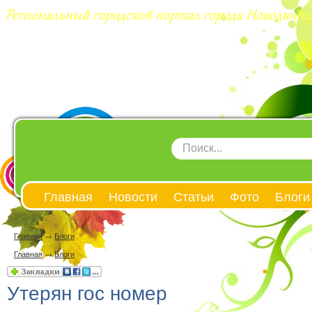
Главная
Новости
Статьи
Фото
Блоги
Главная
→
Блоги
Главная
→
Блоги
Утерян гос номер