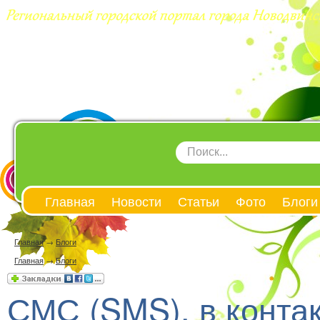
Главная
Новости
Статьи
Фото
Блоги
Главная
→
Блоги
Главная
→
Блоги
СМС (SMS), в контак